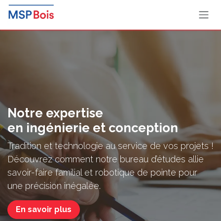
Se rendre au contenu
Notre expertise
en ingénierie et conception
Tradition et technologie au service de vos projets !
Découvrez comment notre bureau d’études allie
savoir-faire familial et robotique de pointe pour
une précision inégalée.
En savoir plus