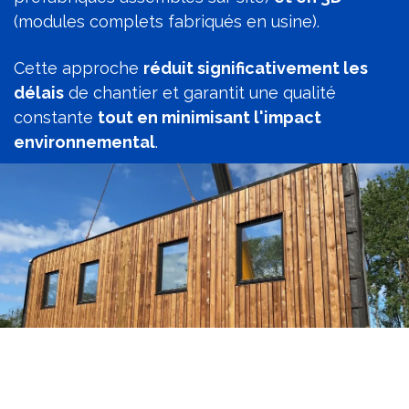
(modules complets fabriqués en usine).
Cette approche
réduit significativement les
délais
de chantier et garantit une qualité
constante
tout en minimisant l'impact
environnemental
.