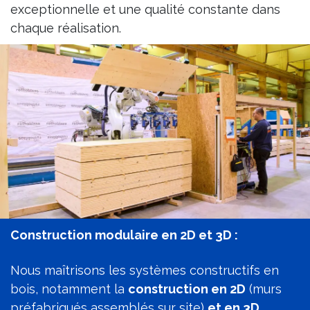
exceptionnelle et une qualité constante dans
chaque réalisation.
Construction modulaire en 2D et 3D :
Nous maîtrisons les systèmes constructifs en
bois, notamment la
construction en 2D
(murs
préfabriqués assemblés sur site)
et en 3D