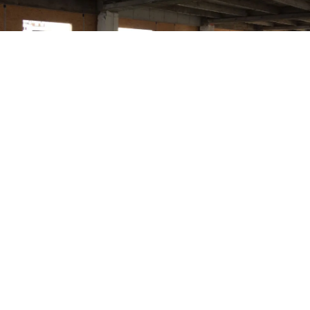
Nous avons récemment achevé
un immeuble de logements
collectifs en bois dans une zone
urbaine dense, offrant aux
résidents un cadre de vie sain et
chaleureux, tout en respectant
les contraintes architecturales
locales.