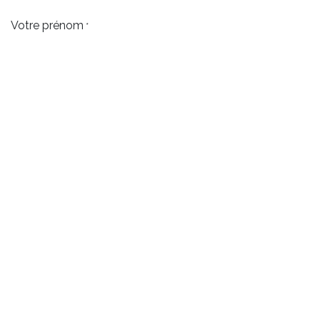
Votre prénom
*
Numéro de téléphone
*
Votre email
*
CV
*
Lettre de motivation
*
Postuler